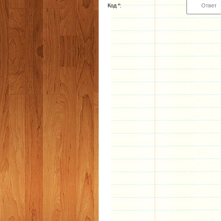
Код *: