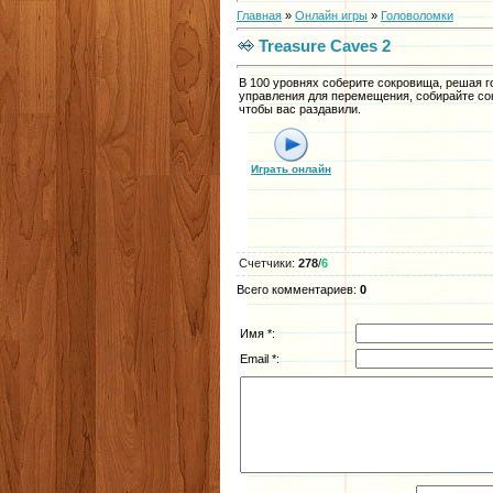
Главная
»
Онлайн игры
»
Головоломки
Treasure Caves 2
В 100 уровнях соберите сокровища, решая 
управления для перемещения, собирайте со
чтобы вас раздавили.
Играть онлайн
Счетчики
:
278
/
6
Всего комментариев
:
0
Имя *:
Email *: