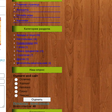
Главная страница
Анекдоты
Онлайн игры
Картинки
Категории раздела
Аркады и экшн
[86]
Настольные
[14]
Головоломки
[64]
Слова
[5]
Поиск предметов
[23]
Стратегии
[7]
Другие
[5]
ед »
Многопользовательские
[9]
Наш опрос
Оцените мой сайт
Отлично
Хорошо
Неплохо
Плохо
Ужасно
Результаты
|
Архив опросов
Всего ответов:
40