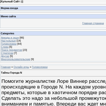
[
Кульный Сайт :)
]
Форма входа
Меню сайта
Главная страница
Categories
Аркады и экшн
[86]
Настольные
[14]
Головоломки
[64]
Слова
[5]
Поиск предметов
[23]
Стратегии
[7]
Другие
[5]
Многопользовательские
[9]
Главная
»
Онлайн игры
»
Головоломки
Тайны Города N
Помогите журналистке Лоре Виннер рассле
происходящие в Городе N. На каждом уров
предметы, которые в хаотичном порядке ра
Сделать это надо за небольшой промежуто
вниманием и памятью. Впереди вас ждет мн