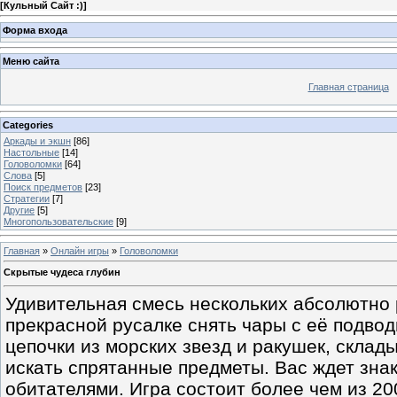
[
Кульный Сайт :)
]
Форма входа
Меню сайта
Главная страница
Categories
Аркады и экшн
[86]
Настольные
[14]
Головоломки
[64]
Слова
[5]
Поиск предметов
[23]
Стратегии
[7]
Другие
[5]
Многопользовательские
[9]
Главная
»
Онлайн игры
»
Головоломки
Скрытые чудеса глубин
Удивительная смесь нескольких абсолютно 
прекрасной русалке снять чары с её подвод
цепочки из морских звезд и ракушек, склад
искать спрятанные предметы. Вас ждет зна
обитателями. Игра состоит более чем из 20