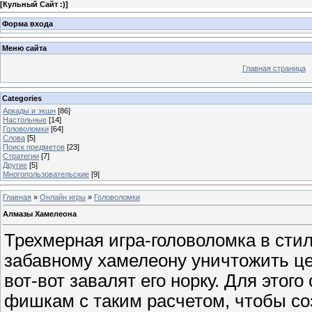
[
Кульный Сайт :)
]
Форма входа
Меню сайта
Главная страница
Categories
Аркады и экшн
[86]
Настольные
[14]
Головоломки
[64]
Слова
[5]
Поиск предметов
[23]
Стратегии
[7]
Другие
[5]
Многопользовательские
[9]
Главная
»
Онлайн игры
»
Головоломки
Алмазы Хамелеона
Трехмерная игра-головоломка в сти
забавному хамелеону уничтожить це
вот-вот завалят его норку. Для этог
фишкам с таким расчетом, чтобы соз