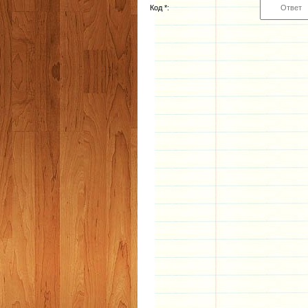
Код *: