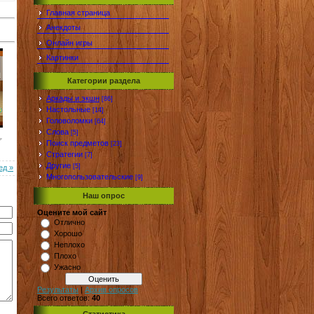
Главная страница
Анекдоты
Онлайн игры
Картинки
Категории раздела
Аркады и экшн
[86]
Настольные
[14]
Головоломки
[64]
Слова
[5]
Поиск предметов
[23]
Стратегии
[7]
Другие
[5]
ед »
Многопользовательские
[9]
Наш опрос
Оцените мой сайт
Отлично
Хорошо
Неплохо
Плохо
Ужасно
Результаты
|
Архив опросов
Всего ответов:
40