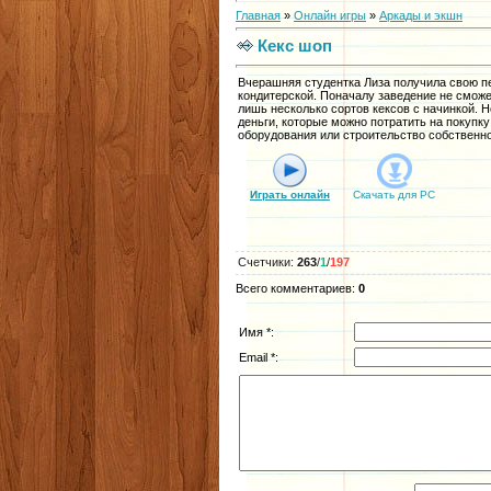
Главная
»
Онлайн игры
»
Аркады и экшн
Кекс шоп
Вчерашняя студентка Лиза получила свою пе
кондитерской. Поначалу заведение не сможе
лишь несколько сортов кексов с начинкой. 
деньги, которые можно потратить на покупк
оборудования или строительство собственно
Играть онлайн
Скачать для
PC
Счетчики
:
263
/
1
/
197
Всего комментариев
:
0
Имя *:
Email *: