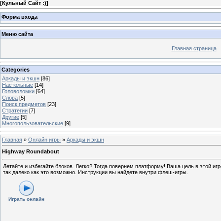
[
Кульный Сайт :)
]
Форма входа
Меню сайта
Главная страница
Categories
Аркады и экшн
[86]
Настольные
[14]
Головоломки
[64]
Слова
[5]
Поиск предметов
[23]
Стратегии
[7]
Другие
[5]
Многопользовательские
[9]
Главная
»
Онлайн игры
»
Аркады и экшн
Highway Roundabout
Летайте и избегайте блоков. Легко? Тогда повернем платформу! Ваша цель в этой игр
так далеко как это возможно. Инструкции вы найдете внутри флеш-игры.
Играть онлайн