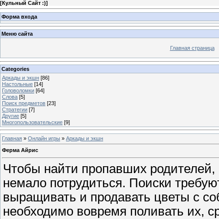
[
Кульный Сайт :)
]
Форма входа
Меню сайта
Главная страница
Categories
Аркады и экшн
[86]
Настольные
[14]
Головоломки
[64]
Слова
[5]
Поиск предметов
[23]
Стратегии
[7]
Другие
[5]
Многопользовательские
[9]
Главная
»
Онлайн игры
»
Аркады и экшн
Ферма Айрис
Чтобы найти пропавших родителей,
немало потрудиться. Поиски требуют
выращивать и продавать цветы с с
необходимо вовремя поливать их, ср